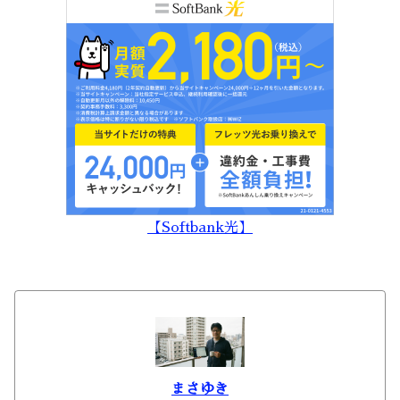
【Softbank光】
まさゆき